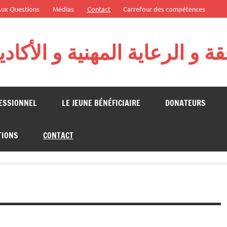
Aux Questions
Médias
Contact
Carrefour des compétences
 و الرعاية المهنية و الأكاد
 Fondation Algérienne pour l'Action Citoyenne
FESSIONNEL
LE JEUNE BÉNÉFICIAIRE
DONATEURS
TIONS
CONTACT