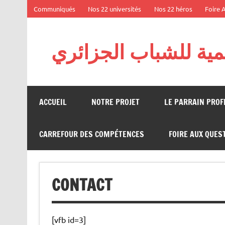
Skip
Communiqués
Nos 22 universités
Nos 22 héros
Foire 
to
content
يمية للشباب الجزائري
Projet : La diaspora au service de l’excellence –
ACCUEIL
NOTRE PROJET
LE PARRAIN PRO
CARREFOUR DES COMPÉTENCES
FOIRE AUX QUES
CONTACT
[vfb id=3]