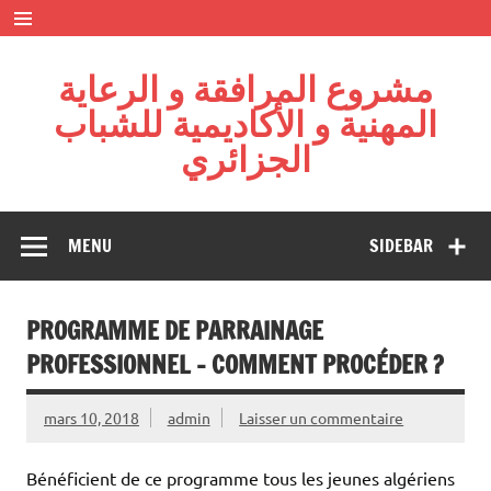
Skip
to
content
مشروع المرافقة و الرعاية
المهنية و الأكاديمية للشباب
الجزائري
Projet : La diaspora au service de l’excellence – Fondation
Algérienne pour l'Action Citoyenne
MENU
SIDEBAR
PROGRAMME DE PARRAINAGE
PROFESSIONNEL – COMMENT PROCÉDER ?
mars 10, 2018
admin
Laisser un commentaire
Bénéficient de ce programme tous les jeunes algériens