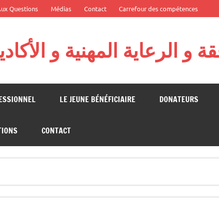
Aux Questions
Médias
Contact
Carrefour des compétences
 و الرعاية المهنية و الأكاد
 Fondation Algérienne pour l'Action Citoyenne
FESSIONNEL
LE JEUNE BÉNÉFICIAIRE
DONATEURS
TIONS
CONTACT