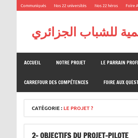
Skip
Communiqués
Nos 22 universités
Nos 22 héros
Foire 
to
content
يمية للشباب الجزائري
Projet : La diaspora au service de l’excellence –
ACCUEIL
NOTRE PROJET
LE PARRAIN PRO
CARREFOUR DES COMPÉTENCES
FOIRE AUX QUES
CATÉGORIE :
LE PROJET ?
2- OBJECTIFS DU PROJET-PILOTE