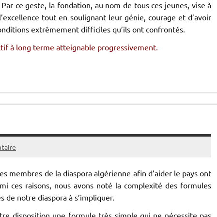
. Par ce geste, la fondation, au nom de tous ces jeunes, vise à
xcellence tout en soulignant leur génie, courage et d’avoir
onditions extrêmement difficiles qu’ils ont confrontés.
tif à long terme atteignable progressivement.
taire
les membres de la diaspora algérienne afin d’aider le pays ont
rmi ces raisons, nous avons noté la complexité des formules
 de notre diaspora à s’impliquer.
tre disposition une formule très simple qui ne nécessite pas