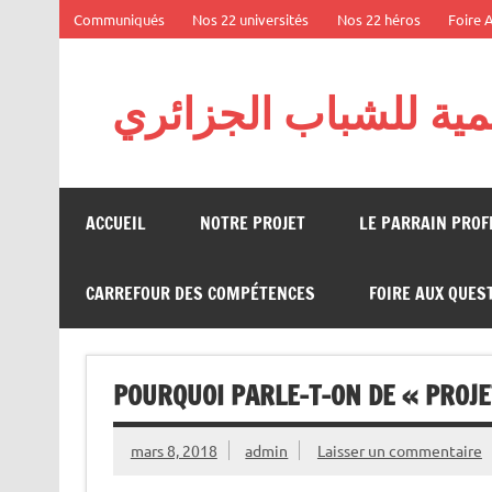
Skip
Communiqués
Nos 22 universités
Nos 22 héros
Foire 
to
content
يمية للشباب الجزائري
Projet : La diaspora au service de l’excellence –
ACCUEIL
NOTRE PROJET
LE PARRAIN PRO
CARREFOUR DES COMPÉTENCES
FOIRE AUX QUES
POURQUOI PARLE-T-ON DE « PROJE
mars 8, 2018
admin
Laisser un commentaire