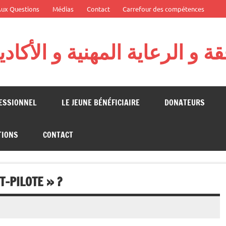
Aux Questions
Médias
Contact
Carrefour des compétences
 و الرعاية المهنية و الأكاد
 Fondation Algérienne pour l'Action Citoyenne
FESSIONNEL
LE JEUNE BÉNÉFICIAIRE
DONATEURS
TIONS
CONTACT
T-PILOTE » ?