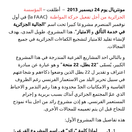
مونتريال يوم
24
ديسمبر
2013
– أطلقت –
المؤسسة
الجزائرية من أجل تفعيل حركة المواطنة
(la FAAC) في أول
نوفمبر المنصرم مشروعا كبيرا تحت اسم “
الجالية الجزائرية
في خدمة
التألق
و
الامتياز
“. هذا المشروع، طويل المدى، يهدف
لإنشاء تقليد للامتياز لتشجيع الكفاءات الجزائرية في جميع
المجالات.
و بالتالي احد المشاريع الفرعية المندرجة في هذا المشروع
الكبير، يُسمّى “
22 بطل، 22 منحة
” و هو عبارة عن مبادرة
اعتراف و تقدير ل 22 بطل الذين وضعوا ذكاءهم و شجاعتهم
في سبيل تحرير البلد من الاستعمار الفرنسي رغم الظروف
القاسية و الامكانيات الجدّ محدودة و هذا رغم التذمر و الاحباط
الذي عمّ المجتمع الجزائري آنذاك بسبب بربرية و إجرام
المستعمر الفرنسي. هو إذن مشروع رائد من اجل بناء نموذج
للنجاح قبل ان يتم تعميمه للمجالات الأخرى.
هذه تفاصيل هذا المشروع الأول:
1.
لماذا كلمة “رائد” في اسم المشروع الفرعي: