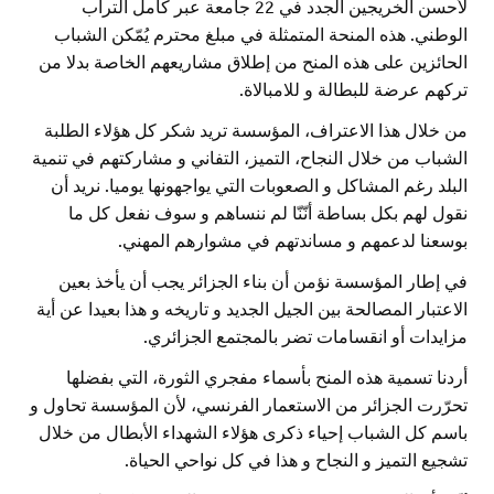
لأحسن الخريجين الجدد في 22 جامعة عبر كامل التراب
الوطني. هذه المنحة المتمثلة في مبلغ محترم يُمّكن الشباب
الحائزين على هذه المنح من إطلاق مشاريعهم الخاصة بدلا من
تركهم عرضة للبطالة و للامبالاة.
من خلال هذا الاعتراف، المؤسسة تريد شكر كل هؤلاء الطلبة
الشباب من خلال النجاح، التميز، التفاني و مشاركتهم في تنمية
البلد رغم المشاكل و الصعوبات التي يواجهونها يوميا. نريد أن
نقول لهم بكل بساطة أنّنّا لم ننساهم و سوف نفعل كل ما
بوسعنا لدعمهم و مساندتهم في مشوارهم المهني.
في إطار المؤسسة نؤمن أن بناء الجزائر يجب أن يأخذ بعين
الاعتبار المصالحة بين الجيل الجديد و تاريخه و هذا بعيدا عن أية
مزايدات أو انقسامات تضر بالمجتمع الجزائري.
أردنا تسمية هذه المنح بأسماء مفجري الثورة، التي بفضلها
تحرّرت الجزائر من الاستعمار الفرنسي، لأن المؤسسة تحاول و
باسم كل الشباب إحياء ذكرى هؤلاء الشهداء الأبطال من خلال
تشجيع التميز و النجاح و هذا في كل نواحي الحياة.