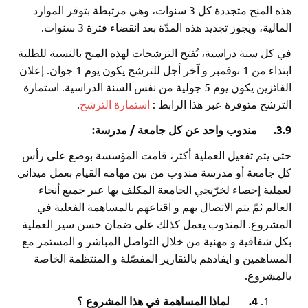
هذه المنح متجددة كل 3 سنوات، وهي مرتبطة بتوفر الموارد
المالية، ويجوز تجديد هذه المدّة بعد انقضاء فترة 3 سنوات.
في كل سنة دراسية، تُفتح الترشحات لهذه المنح بالنسبة للطلبة
ابتداء من 1 نوفمبر و آخر أجل للترشح يكون يوم 1 جوان. إعلان
الفائزين يكون يوم 5 جولية من نفس السنة الدراسية. استمارة
الترشح متوفرة عبر هذا الرابط :
استمارة الترشح
.
3.9.
مندوب واحد عن كل جامعة / مدرسة:
حتى يتم تفعيل العملية أكثر، قامت المؤسسة بوضع على رأس
كل جامعة أو مدرسة مندوب من بين مهامه القيام بعمل ميداني
لعملية إحصاء لخرّيجي الجامعة المكلف بها عبر جميع أنحاء
العالم ثمّ يتم الاتصال بهم و اقناعهم بالمساهمة الفعلية في
المشروع. المندوب يعمل كذلك على ضمان حسن سير العملية
بكل شفافية و مهنية من خلال التواصل المباشر و المستمر مع
المساهمين و ايفادهم بالتقارير المفصّلة و المنتظمة الخاصة
بالمشروع.
4.
لماذا المساهمة في هذا المشروع ؟