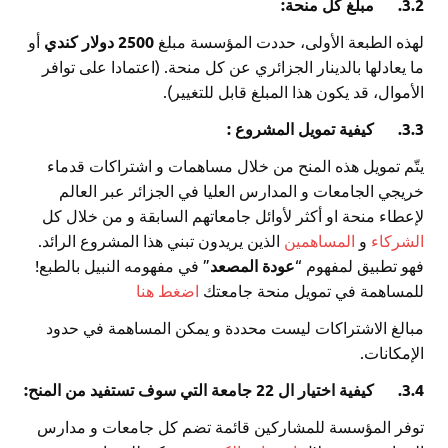
3.2.
مبلغ كل منحة:
لهذه الطبعة الأولى، حددت المؤسسة مبلغ
2500 دولار
كندي
أو
ما يعادلها بالدينار الجزائري عن كل منحة. (اعتمادا على توافر
الأموال، قد يكون هذا المبلغ قابل للتغيير).
3.3.
كيفية تمويل المشروع
:
يتّم تمويل هذه المنح من خلال مساهمات و اشتراكات قدماء
خريجي الجامعات و المدارس العليا في الجزائر عبر العالم
لإعطاء منحة او أكثر لأوائل جامعاتهم السابقة و من خلال كل
الشركاء
و
المساهمين
الذين يريدون تبني هذا المشروع الرائد.
فهو تطبيق لمفهوم “
عودة المصعد
” في مفهومه النبيل بالطبع!
للمساهمة في تمويل منحة جامعتك
اضغط هنا
مبالغ الاشتراكات ليست محددة و يمكن المساهمة في حدود
الإمكانات.
3.4.
كيفية اختيار
ال 22 جامعة التي سوف تستفيد من المنح:
توفر المؤسسة للمشاركين قائمة تضم كل جامعات و مدارس